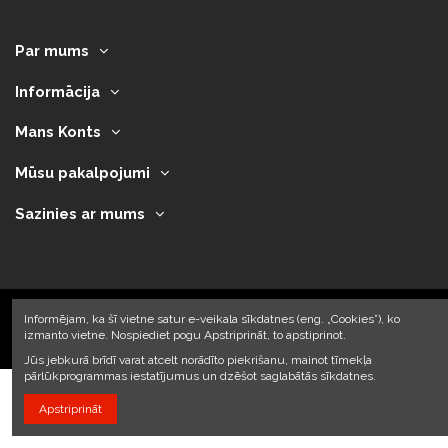
Par mums
Informācija
Mans Konts
Mūsu pakalpojumi
Sazinies ar mums
Informējam, ka šī vietne satur e-veikala sīkdatnes (eng. „Cookies”), ko
izmanto vietne. Nospiediet pogu Apstriprināt, to apstiprinot.
2023 © Armando Auto SIA
Jūs jebkurā brīdī varat atcelt norādīto piekrišanu, mainot tīmekļa
pārlūkprogrammas iestatījumus un dzēšot saglabātās sīkdatnes.
Apstriprināt