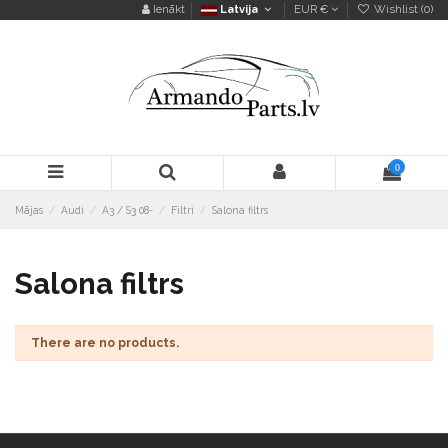
Ienākt
Latvija
EUR €
Wishlist (
0
)
0
Mājas
Audi
A3 / S3 08-
Filtri
Salona filtrs
Salona filtrs
There are no products.