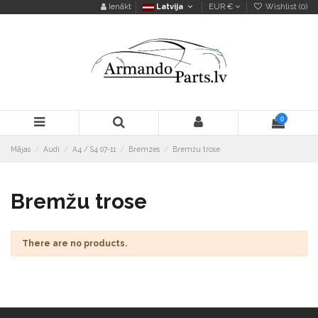
Ienākt
Latvija
EUR €
Wishlist (
0
)
0
Mājas
Audi
A4 / S4 07-11
Bremzes
Bremžu trose
Bremžu trose
There are no products.