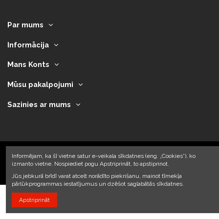
Par mums
Informācija
Mans Konts
Mūsu pakalpojumi
Sazinies ar mums
Informējam, ka šī vietne satur e-veikala sīkdatnes (eng. „Cookies”), ko
izmanto vietne. Nospiediet pogu Apstriprināt, to apstiprinot.
2023 © Armando Auto SIA
Jūs jebkurā brīdī varat atcelt norādīto piekrišanu, mainot tīmekļa
pārlūkprogrammas iestatījumus un dzēšot saglabātās sīkdatnes.
Apstriprināt