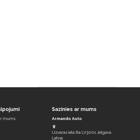
lpojumi
Sazinies ar mums
 ar mums
Armando Auto
Uzvaras iela 8a LV3001 Jelgava
Latvia