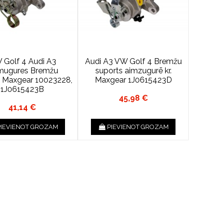
 Golf 4 Audi A3
Audi A3 VW Golf 4 Bremžu
mugures Bremžu
suports aimzugurē kr.
s Maxgear 10023228,
Maxgear 1J0615423D
1J0615423B
45,98 €
41,14 €
PIEVIENOT GROZAM
PIEVIENOT GROZAM