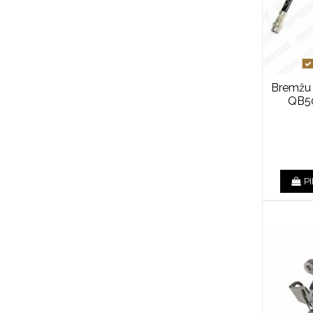
Bremžu
QB50
P