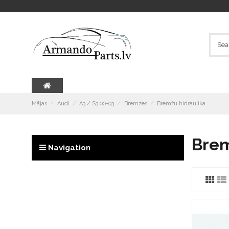
Mājas
Audi
A3 / S3 00-03
Bremzes
Bremžu hidraulika
Brem
Navigation