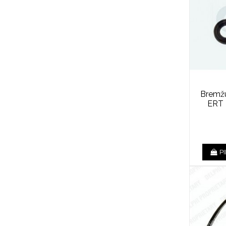
Bremžu
ERT 
P