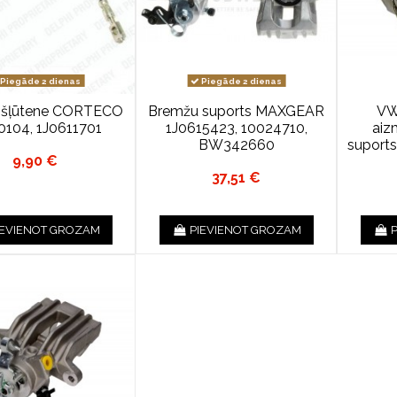
Piegāde 2 dienas
Piegāde 2 dienas
 šļūtene CORTECO
Bremžu suports MAXGEAR
VW
104, 1J0611701
1J0615423, 10024710,
aiz
BW342660
suport
9,90 €
37,51 €
IEVIENOT GROZAM
PIEVIENOT GROZAM