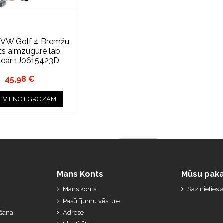
 VW Golf 4 Bremžu
ts aimzugurē lab.
ear 1J0615423D
45,98 €
IEVIENOT GROZAM
Mans Konts
Mūsu paka
Mans konts
Sazinieties
Pasūtījumu vēsture
ešana
Adrese