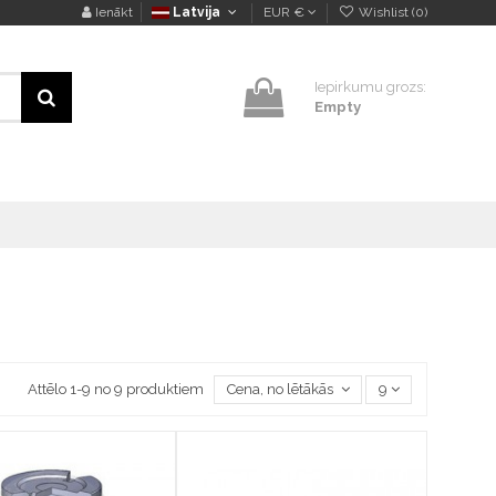
Ienākt
Latvija
EUR €
Wishlist (
0
)
Iepirkumu grozs:
Empty
Attēlo 1-9 no 9 produktiem
Cena, no lētākās uz dārgāko
9