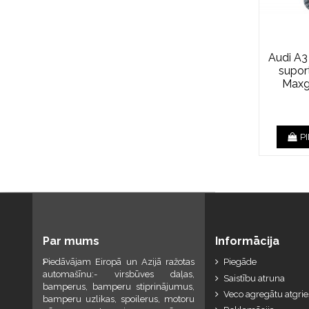
Audi A3
supor
Maxg
P
Par mums
Informācija
Piedāvājam Eiropā un Azijā ražotas
Piegāde
automašīnu:- virsbūves daļas,
Saistību atruna
bamperus, bamperu stiprinājumus,
Veco agregātu atgri
bamperu uzlikas, spoilerus, motoru