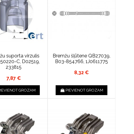
u suporta virzulis
Bremžu šļūtene QB27039,
50220-C, D02519,
B03-854766, 1J0611775
233815
8,32 €
7,87 €
PIEVIENOT GROZAM
PIEVIENOT GROZAM