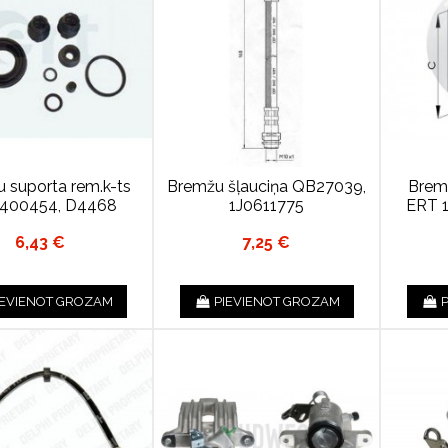
 suporta rem.k-ts
Bremžu šļauciņa QB27039,
Bremž
400454, D4468
1J0611775
ERT 1
6,43 €
7,25 €
IEVIENOT GROZAM
PIEVIENOT GROZAM