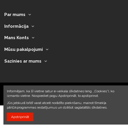
Par mums
Informācija
Mans Konts
Mūsu pakalpojumi
Sazinies ar mums
Informējam, ka šī vietne satur e-veikala sīkdatnes (eng. „Cookies”), ko
izmanto vietne. Nospiediet pogu Apstriprināt, to apstiprinot.
2023 © Armando Auto SIA
Jūs jebkurā brīdī varat atcelt norādīto piekrišanu, mainot tīmekļa
pārlūkprogrammas iestatījumus un dzēšot saglabātās sīkdatnes.
Apstriprināt