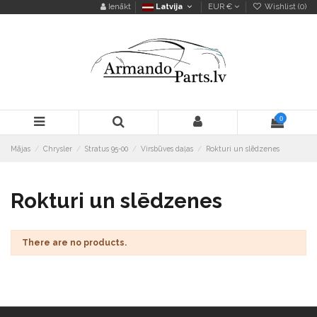
Ienākt
Latvija
EUR €
Wishlist (
0
)
0
Mājas
Chrysler
Stratus 95-00
Virsbūves daļas
Rokturi un slēdzenes
Rokturi un slēdzenes
There are no products.