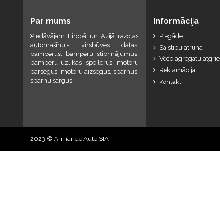
Par mums
Informācija
Piedāvājam Eiropā un Azijā ražotas
Piegāde
automašīnu:- virsbūves daļas,
Saistību atruna
bamperus, bamperu stiprinājumus,
Veco agregātu atgri
bamperu uzlikas, spoilerus, motoru
Reklamācija
pārsegus, motoru aizsegus, spārnus,
spārnu sargus
Kontakti
2023 © Armando Auto SIA