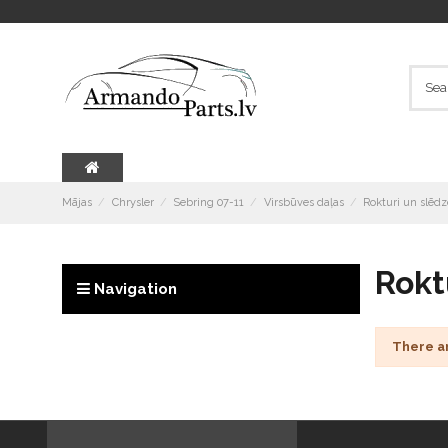
Mājas
Chrysler
Sebring 07-11
Virsbūves daļas
Rokturi un slēd
Rokt
Navigation
There a