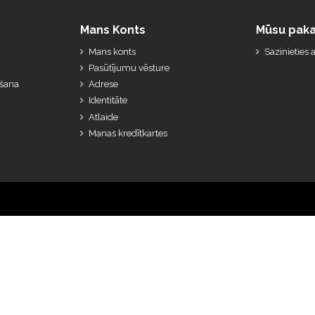
Mans Konts
Mūsu paka
Mans konts
Sazinieties
Pasūtījumu vēsture
ešana
Adrese
Identitāte
Atlaide
Manas kredītkartes