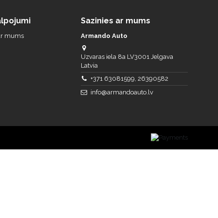
lpojumi
Sazinies ar mums
 ar mums
Armando Auto
Uzvaras iela 8a LV3001 Jelgava
Latvia
+371 63081599, 26390582
info@armandoauto.lv