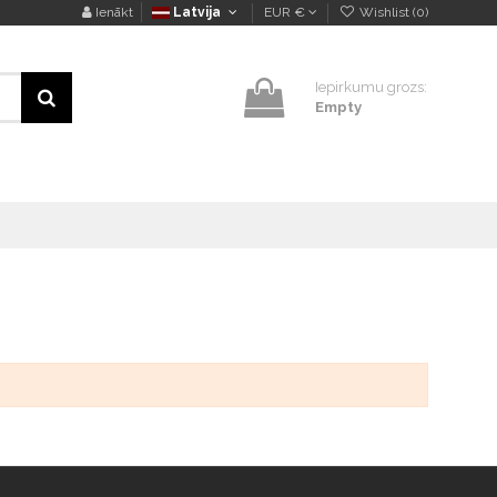
Ienākt
Latvija
EUR €
Wishlist (
0
)
Iepirkumu grozs:
Empty