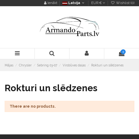
Ienākt
Latvija
EUR €
Wishlist (
0
)
0
Mājas
Chrysler
Sebring 03-07
Virsbūves daļas
Rokturi un slēdzenes
Rokturi un slēdzenes
There are no products.