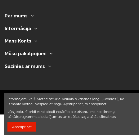
Par mums
Informācija
Mans Konts
Mūsu pakalpojumi
Sazinies ar mums
Informējam, ka šī vietne satur e-veikala sīkdatnes (eng. „Cookies”), ko
izmanto vietne. Nospiediet pogu Apstriprināt, to apstiprinot.
2023 © Armando Auto SIA
Jūs jebkurā brīdī varat atcelt norādīto piekrišanu, mainot tīmekļa
pārlūkprogrammas iestatījumus un dzēšot saglabātās sīkdatnes.
Apstriprināt