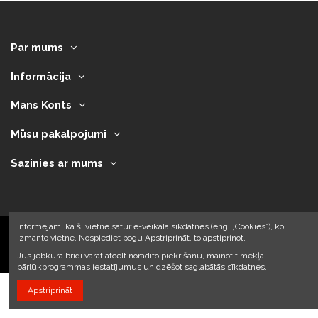
Par mums
Informācija
Mans Konts
Mūsu pakalpojumi
Sazinies ar mums
Informējam, ka šī vietne satur e-veikala sīkdatnes (eng. „Cookies”), ko
izmanto vietne. Nospiediet pogu Apstriprināt, to apstiprinot.
2023 © Armando Auto SIA
Jūs jebkurā brīdī varat atcelt norādīto piekrišanu, mainot tīmekļa
pārlūkprogrammas iestatījumus un dzēšot saglabātās sīkdatnes.
Apstriprināt