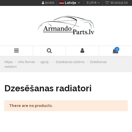
Ienākt
Latvija
EUR €
Wishlist (
0
)
0
Mājas
Alfa Romeo
159 05 -
Dzesēšanas sistēma
Dzesēšanas
radiatori
Dzesēšanas radiatori
There are no products.