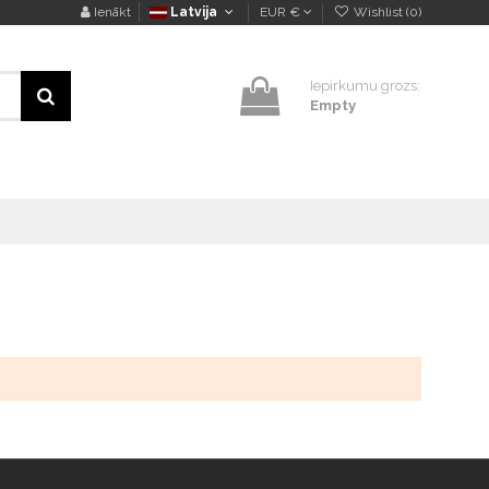
Ienākt
Latvija
EUR €
Wishlist (
0
)
Iepirkumu grozs:
Empty