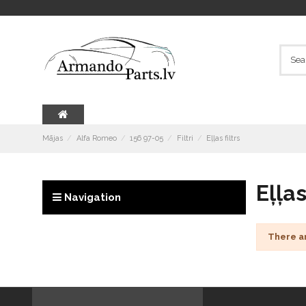
Mājas
Alfa Romeo
156 97-05
Filtri
Eļļas filtrs
Eļļas
Navigation
There a