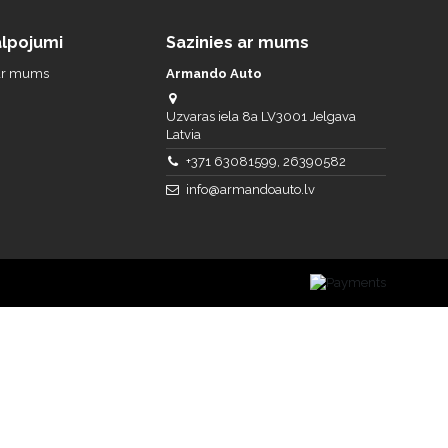
lpojumi
Sazinies ar mums
 ar mums
Armando Auto
Uzvaras iela 8a LV3001 Jelgava
Latvia
+371 63081599, 26390582
info@armandoauto.lv