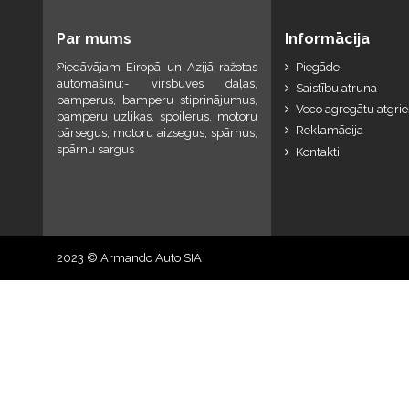
Par mums
Informācija
Piedāvājam Eiropā un Azijā ražotas
Piegāde
automašīnu:- virsbūves daļas,
Saistību atruna
bamperus, bamperu stiprinājumus,
Veco agregātu atgri
bamperu uzlikas, spoilerus, motoru
Reklamācija
pārsegus, motoru aizsegus, spārnus,
spārnu sargus
Kontakti
2023 © Armando Auto SIA