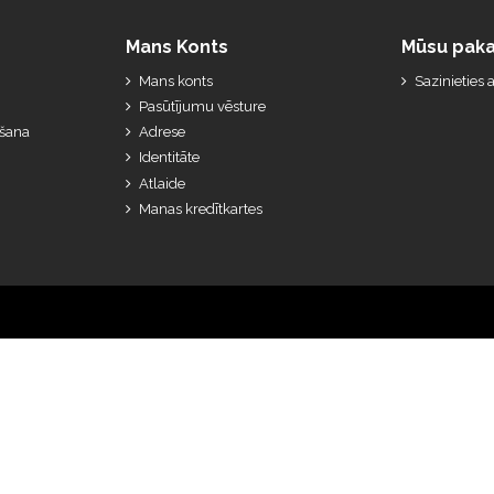
Mans Konts
Mūsu paka
Mans konts
Sazinieties
Pasūtījumu vēsture
ešana
Adrese
Identitāte
Atlaide
Manas kredītkartes