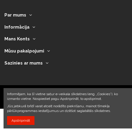
Par mums
Informācija
Mans Konts
Mūsu pakalpojumi
Sazinies ar mums
Informējam, ka šī vietne satur e-veikala sīkdatnes (eng. „Cookies”), ko
izmanto vietne. Nospiediet pogu Apstriprināt, to apstiprinot.
2023 © Armando Auto SIA
Jūs jebkurā brīdī varat atcelt norādīto piekrišanu, mainot tīmekļa
pārlūkprogrammas iestatījumus un dzēšot saglabātās sīkdatnes.
Apstriprināt