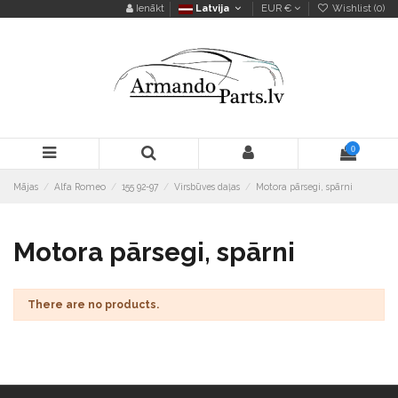
Ienākt
Latvija
EUR €
Wishlist (
0
)
0
Mājas
Alfa Romeo
155 92-97
Virsbūves daļas
Motora pārsegi, spārni
Motora pārsegi, spārni
There are no products.