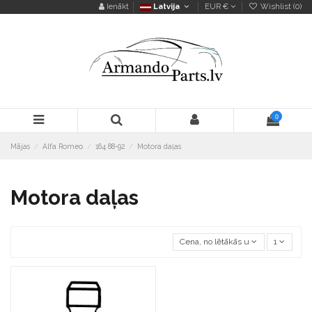
Ienākt
Latvija
EUR €
Wishlist (
0
)
0
Mājas
Alfa Romeo
164 88-92
Motora daļas
Motora daļas
Cena, no lētākās uz dārgāko
1