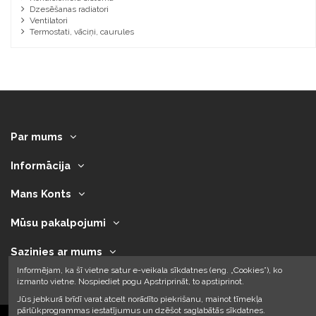
Dzesēšanas radiatori
Ventilatori
Termostati, vāciņi, caurules
Par mums
Informācija
Mans Konts
Mūsu pakalpojumi
Sazinies ar mums
Informējam, ka šī vietne satur e-veikala sīkdatnes (eng. „Cookies”), ko
izmanto vietne. Nospiediet pogu Apstriprināt, to apstiprinot.
Jūs jebkurā brīdī varat atcelt norādīto piekrišanu, mainot tīmekļa
pārlūkprogrammas iestatījumus un dzēšot saglabātās sīkdatnes.