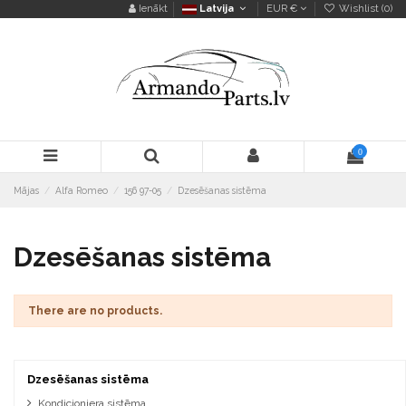
Ienākt
Latvija
EUR €
Wishlist (
0
)
0
Mājas
Alfa Romeo
156 97-05
Dzesēšanas sistēma
Dzesēšanas sistēma
There are no products.
Dzesēšanas sistēma
Kondicioniera sistēma