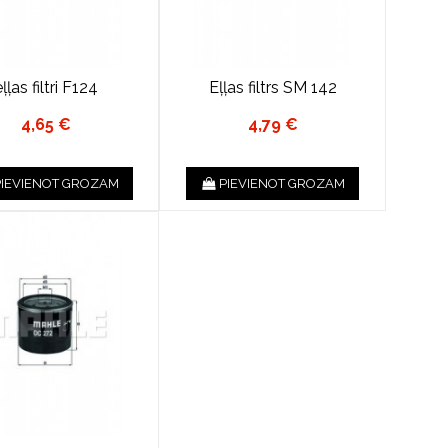
ļļas filtri F124
Eļļas filtrs SM 142
4,65 €
4,79 €
PIEVIENOT GROZAM
PIEVIENOT GROZAM