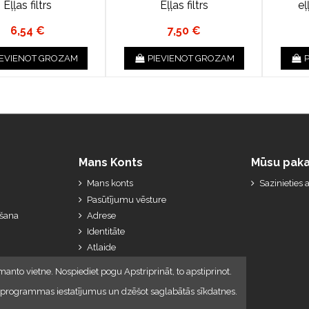
Eļļas filtrs
Eļļas filtrs
eļ
6,54 €
7,50 €
IEVIENOT GROZAM
PIEVIENOT GROZAM
Mans Konts
Mūsu paka
Mans konts
Sazinieties
Pasūtījumu vēsture
ešana
Adrese
Identitāte
Atlaide
Manas kredītkartes
manto vietne. Nospiediet pogu Apstriprināt, to apstiprinot.
lūkprogrammas iestatījumus un dzēšot saglabātās sīkdatnes.