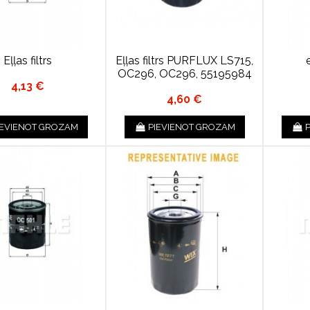
Eļļas filtrs
Eļļas filtrs PURFLUX LS715,
e
OC296, OC296, 55195984
4,13 €
4,60 €
IEVIENOT GROZAM
PIEVIENOT GROZAM