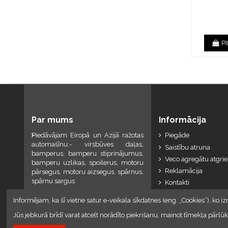
P
Par mums
Informācija
Piedāvājam Eiropā un Azijā ražotas
Piegāde
automašīnu:- virsbūves daļas,
Saistību atruna
bamperus, bamperu stiprinājumus,
Veco agregātu atgri
bamperu uzlikas, spoilerus, motoru
Reklamācija
pārsegus, motoru aizsegus, spārnus,
spārnu sargus
Kontakti
Informējam, ka šī vietne satur e-veikala sīkdatnes (eng. „Cookies”), ko iz
Jūs jebkurā brīdī varat atcelt norādīto piekrišanu, mainot tīmekļa pār