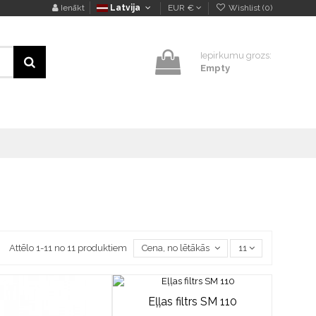
Ienākt
Latvija
EUR €
Wishlist (
0
)
Iepirkumu grozs:
Empty
Attēlo 1-11 no 11 produktiem
Cena, no lētākās uz dārgāko
11
Eļļas filtrs SM 110