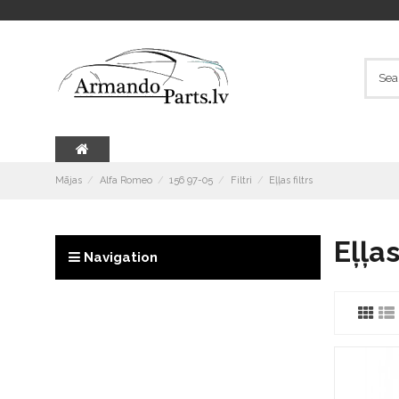
Mājas
Alfa Romeo
156 97-05
Filtri
Eļļas filtrs
Eļļas
Navigation