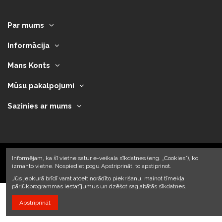
Par mums
Informācija
Mans Konts
Mūsu pakalpojumi
Sazinies ar mums
Informējam, ka šī vietne satur e-veikala sīkdatnes (eng. „Cookies”), ko
izmanto vietne. Nospiediet pogu Apstriprināt, to apstiprinot.
2023 © Armando Auto SIA
Jūs jebkurā brīdī varat atcelt norādīto piekrišanu, mainot tīmekļa
pārlūkprogrammas iestatījumus un dzēšot saglabātās sīkdatnes.
Apstriprināt