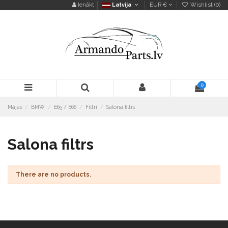
Ienākt
Latvija
EUR €
Wishlist (
0
)
0
Mājas
BMW
E65 / E66
Filtri
Salona filtrs
Salona filtrs
There are no products.