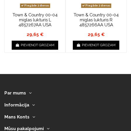
Piegāde 2 dienas
Piegāde 2 dienas
Town & Country 00-04
Town & Country 00-04
miglas lukturis L
miglas lukturis R
4857267AA USA
4857266AA USA
29,65 €
29,65 €
PIEVIENOT GROZAM
PIEVIENOT GROZAM
Par mums
Informācija
Mans Konts
Mūsu pakalpojumi