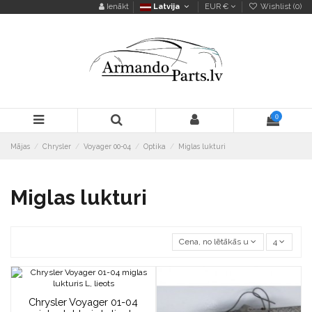
Ienākt
Latvija
EUR €
Wishlist (
0
)
0
Mājas
Chrysler
Voyager 00-04
Optika
Miglas lukturi
Miglas lukturi
Cena, no lētākās uz dārgāko
4
Chrysler Voyager 01-04