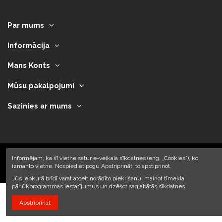
Par mums
Informācija
Mans Konts
Mūsu pakalpojumi
Sazinies ar mums
Informējam, ka šī vietne satur e-veikala sīkdatnes (eng. „Cookies”), ko
izmanto vietne. Nospiediet pogu Apstriprināt, to apstiprinot.
2023 © Armando Auto SIA
Jūs jebkurā brīdī varat atcelt norādīto piekrišanu, mainot tīmekļa
pārlūkprogrammas iestatījumus un dzēšot saglabātās sīkdatnes.
Apstriprināt