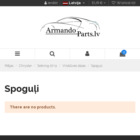
Ienākt
Latvija
EUR €
Wishlist (
0
)
0
Mājas
Chrysler
Sebring 07-11
Virsbūves daļas
Spoguļi
Spoguļi
There are no products.