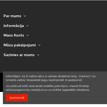
Par mums
Informācija
Mans Konts
Mūsu pakalpojumi
Sazinies ar mums
Informējam, ka šī vietne satur e-veikala sīkdatnes (eng. „Cookies”), ko
izmanto vietne. Nospiediet pogu Apstriprināt, to apstiprinot.
2023 © Armando Auto SIA
Jūs jebkurā brīdī varat atcelt norādīto piekrišanu, mainot tīmekļa
pārlūkprogrammas iestatījumus un dzēšot saglabātās sīkdatnes.
Apstriprināt