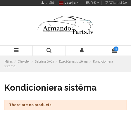
Ienākt
Latvija
EUR €
Wishlist (
0
)
0
Mājas
Chrysler
Sebring 00-03
Dzesēšanas sistēma
Kondicioniera
sistēma
Kondicioniera sistēma
There are no products.