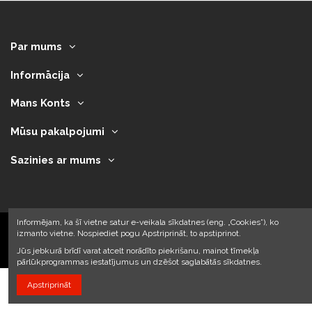
Par mums
Informācija
Mans Konts
Mūsu pakalpojumi
Sazinies ar mums
Informējam, ka šī vietne satur e-veikala sīkdatnes (eng. „Cookies”), ko
izmanto vietne. Nospiediet pogu Apstriprināt, to apstiprinot.
2023 © Armando Auto SIA
Jūs jebkurā brīdī varat atcelt norādīto piekrišanu, mainot tīmekļa
pārlūkprogrammas iestatījumus un dzēšot saglabātās sīkdatnes.
Apstriprināt