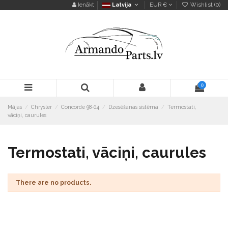
Ienākt
Latvija
EUR €
Wishlist (
0
)
0
Mājas
Chrysler
Concorde 98-04
Dzesēšanas sistēma
Termostati,
vāciņi, caurules
Termostati, vāciņi, caurules
There are no products.