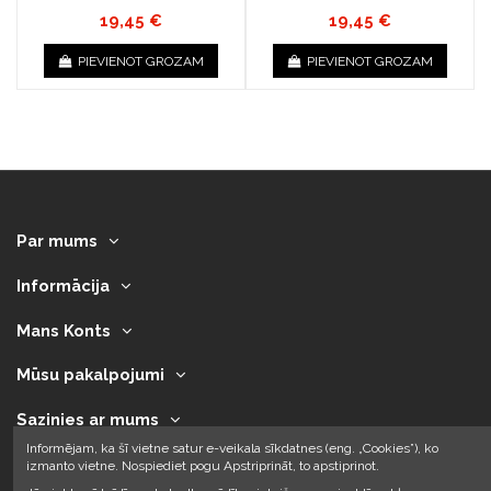
19,45 €
19,45 €
PIEVIENOT GROZAM
PIEVIENOT GROZAM
Par mums
Informācija
Mans Konts
Mūsu pakalpojumi
Sazinies ar mums
Informējam, ka šī vietne satur e-veikala sīkdatnes (eng. „Cookies”), ko
izmanto vietne. Nospiediet pogu Apstriprināt, to apstiprinot.