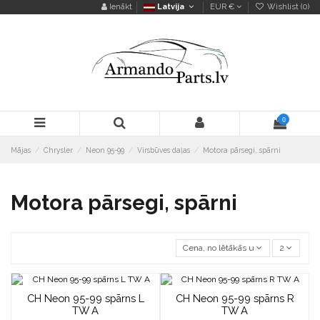
Ienākt
Latvija
EUR €
Wishlist (
0
)
0
Mājas
Chrysler
Neon 95-99
Virsbūves daļas
Motora pārsegi, spārni
Motora pārsegi, spārni
Cena, no lētākās uz dārgāko
2
CH Neon 95-99 spārns L
CH Neon 95-99 spārns R
TW A
TW A