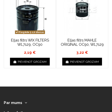
Piegāde 5-10 dienas
Eļļas filtrs WIX FILTERS
Eļļas filtrs MAHLE
WL7129, OC90
ORIGINAL OC90, WL7129
2,19 €
3,22 €
PIEVIENOT GROZAM
PIEVIENOT GROZAM
Par mums