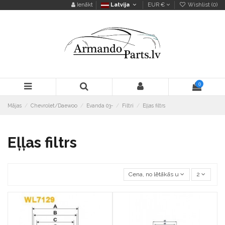
Ienākt
Latvija
EUR €
Wishlist (
0
)
0
Mājas
Chevrolet/Daewoo
Evanda 03-
Filtri
Eļļas filtrs
Eļļas filtrs
Cena, no lētākās uz dārgāko
2