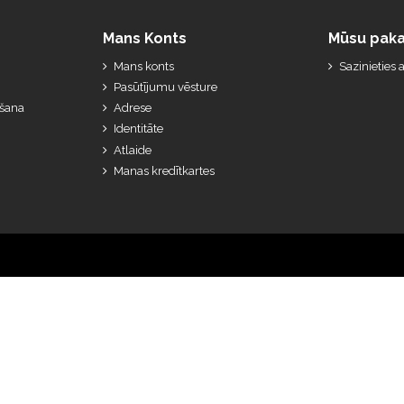
Mans Konts
Mūsu paka
Mans konts
Sazinieties
Pasūtījumu vēsture
ešana
Adrese
Identitāte
Atlaide
Manas kredītkartes