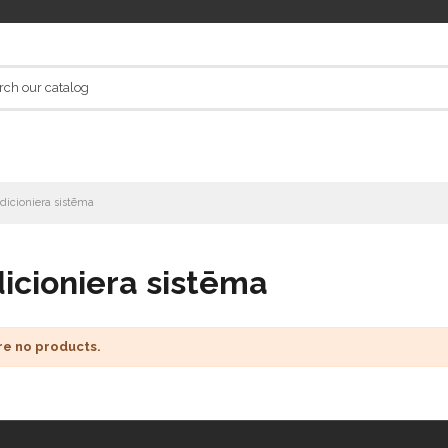
dicioniera sistēma
icioniera sistēma
re no products.