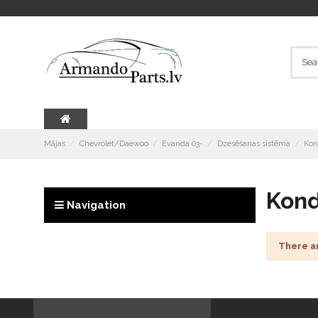
Mājas
Chevrolet/Daewoo
Evanda 03-
Dzesēšanas sistēma
Kon
Kond
Navigation
There a