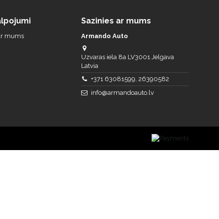
lpojumi
Sazinies ar mums
 ar mums
Armando Auto
Uzvaras iela 8a LV3001 Jelgava
Latvia
+371 63081599, 26390582
info@armandoauto.lv