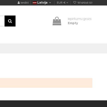
Ienākt
Latvija
EUR €
Wishlist (
0
)
Iepirkumu grozs:
Empty