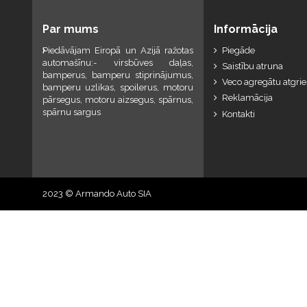
Par mums
Informācija
Piedāvājam Eiropā un Azijā ražotas
Piegāde
automašīnu:- virsbūves daļas,
Saistību atruna
bamperus, bamperu stiprinājumus,
Veco agregātu atgri
bamperu uzlikas, spoilerus, motoru
Reklamācija
pārsegus, motoru aizsegus, spārnus,
spārnu sargus
Kontakti
2023 © Armando Auto SIA