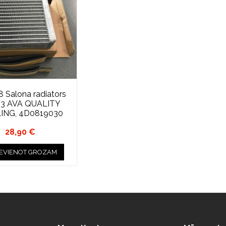
8 Salona radiators
83 AVA QUALITY
ING, 4D0819030
28,90 €
IEVIENOT GROZAM