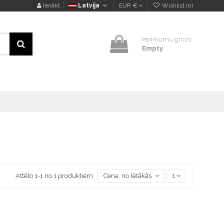
Ienākt
Latvija
EUR €
Wishlist (
0
)
Iepirkumu grozs:
Empty
Attēlo 1-1 no 1 produktiem
Cena, no lētākās uz dārgāko
1