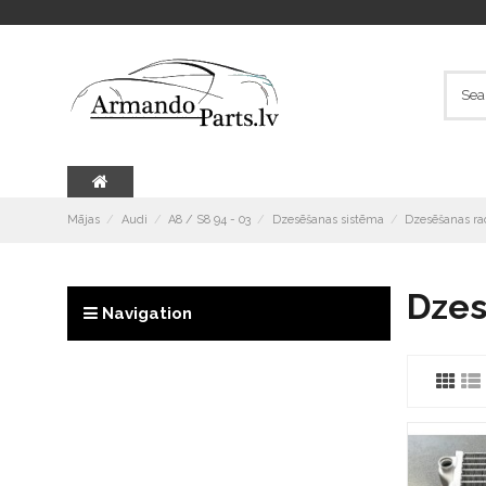
Mājas
Audi
A8 / S8 94 - 03
Dzesēšanas sistēma
Dzesēšanas rad
Dzes
Navigation