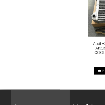
Audi A
AI61
COOL
P