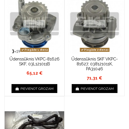
Piegāde 1 diena
Piegāde 2 dienas
Ūdenssūknis VKPC-81626
Ūdenssūknis SKF VKPC-
SKF, 03L121011B
81627, 038121011K,
PA31046
65,12 €
71,31 €
PIEVIENOT GROZAM
PIEVIENOT GROZAM