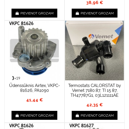
38,96 €
PIEVIENOT GROZAM
PIEVIENOT GROZAM
Ūdenssūknis Airtex, VKPC-
Termostats CALORSTAT by
81626, PA1090
Vernet 7180.87, TI 15 87,
TH47787G1, 03L121111AE
41,44 €
42,35 €
PIEVIENOT GROZAM
PIEVIENOT GROZAM