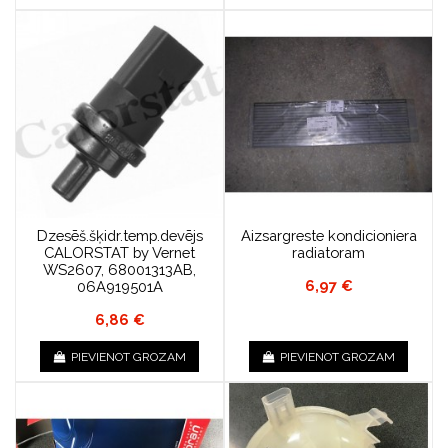
Dzesēš.šķidr.temp.devējs
Aizsargreste kondicioniera
CALORSTAT by Vernet
radiatoram
WS2607, 68001313AB,
6,97 €
06A919501A
6,86 €
PIEVIENOT GROZAM
PIEVIENOT GROZAM