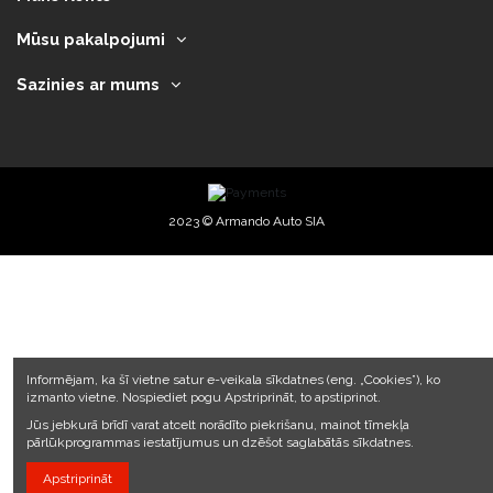
Mūsu pakalpojumi
Sazinies ar mums
2023 © Armando Auto SIA
Informējam, ka šī vietne satur e-veikala sīkdatnes (eng. „Cookies”), ko
izmanto vietne. Nospiediet pogu Apstriprināt, to apstiprinot.
Jūs jebkurā brīdī varat atcelt norādīto piekrišanu, mainot tīmekļa
pārlūkprogrammas iestatījumus un dzēšot saglabātās sīkdatnes.
Apstriprināt