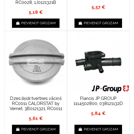
RC0028, 1J0121321B
5,57 €
5,18 €
PIEVIENOT GROZAM
PIEVIENOT GROZAM
Dzes.šķidr.tvertnes vāciņš
Flancis JP GROUP
RC0011 CALORSTAT by
1114502800, 038121132D
Vernet, 3B0121321, RC0011
5,84 €
5,61 €
PIEVIENOT GROZAM
PIEVIENOT GROZAM