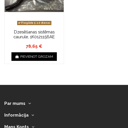
Piegāde 5-10 dienas
Dzesēšanas sistēmas
caurule, 1K0121156AE
78,65 €
PIEVIENOT GROZAM
Par mums
Informācija
Mans Konts