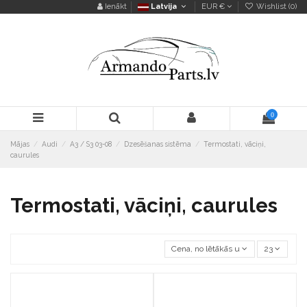
Ienākt
Latvija
EUR €
Wishlist (
0
)
0
Mājas
Audi
A3 / S3 03-08
Dzesēšanas sistēma
Termostati, vāciņi,
caurules
Termostati, vāciņi, caurules
Cena, no lētākās uz dārgāko
23