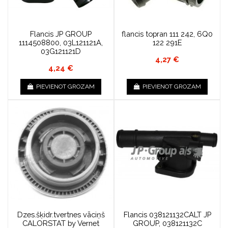
Flancis JP GROUP
flancis topran 111 242, 6Q0
1114508800, 03L121121A,
122 291E
03G121121D
4,27 €
4,24 €
PIEVIENOT GROZAM
PIEVIENOT GROZAM
Dzes.šķidr.tvertnes vāciņš
Flancis 038121132CALT JP
CALORSTAT by Vernet
GROUP, 038121132C