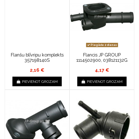
Piegāde 2 dienas
Flanšu blīvripu komplekts
Flancis JP GROUP
357198140S
1114502900, 038121132G
2,16 €
4,17 €
PIEVIENOT GROZAM
PIEVIENOT GROZAM