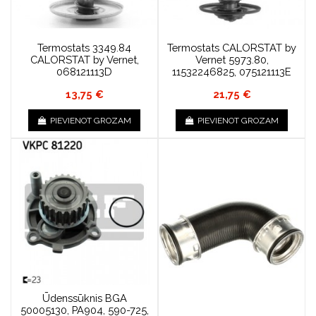
Termostats 3349.84
Termostats CALORSTAT by
CALORSTAT by Vernet,
Vernet 5973.80,
068121113D
11532246825, 075121113E
13,75 €
21,75 €
PIEVIENOT GROZAM
PIEVIENOT GROZAM
Ūdenssūknis BGA
50005130, PA904, 590-725,