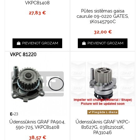
VKPC81408
Pūtes sistēmas gaisa
27,83 €
caurule 09-0220 GATES,
1K0145790C
32,00 €
PIEVIENOT GROZAM
PIEVIENOT GROZAM
Piegāde 1 diena
Ūdenssūknis GRAF PA904,
Ūdenssūknis GRAF VKPC-
590-725, VKPC81408
81627G, 038121011K,
PA31046
38,57 €