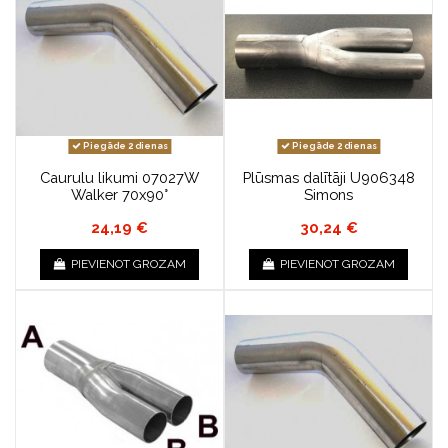
Piegāde 2 dienas
Piegāde 2 dienas
Caurulu likumi 07027W
Plūsmas dalītāji U906348
Walker 70x90°
Simons
24,19 €
30,24 €
PIEVIENOT GROZAM
PIEVIENOT GROZAM