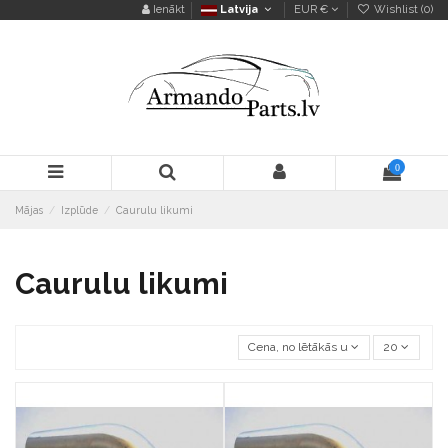
Ienākt
Latvija
EUR €
Wishlist (
0
)
0
Mājas
Izplūde
Caurulu likumi
Caurulu likumi
Cena, no lētākās uz dārgāko
20