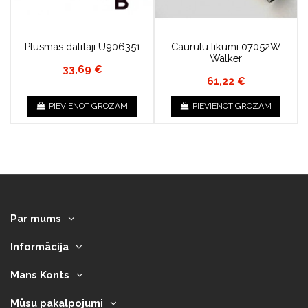
Plūsmas dalītāji U906351
Caurulu likumi 07052W
Walker
33,69 €
61,22 €
PIEVIENOT GROZAM
PIEVIENOT GROZAM
Par mums
Informācija
Mans Konts
Mūsu pakalpojumi