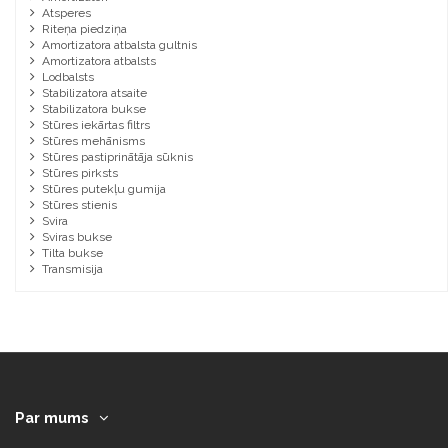
Atsperes
Riteņa piedziņa
Amortizatora atbalsta gultnis
Amortizatora atbalsts
Lodbalsts
Stabilizatora atsaite
Stabilizatora bukse
Stūres iekārtas filtrs
Stūres mehānisms
Stūres pastiprinātāja sūknis
Stūres pirksts
Stūres putekļu gumija
Stūres stienis
Svira
Sviras bukse
Tilta bukse
Transmisija
Par mums