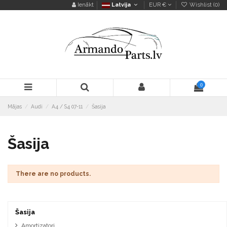
Ienākt
Latvija
EUR €
Wishlist (
0
)
0
Mājas
Audi
A4 / S4 07-11
Šasija
Šasija
There are no products.
Šasija
Amortizatori