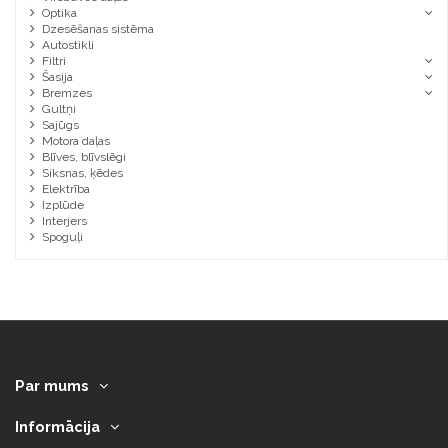
Optika
Dzesēšanas sistēma
Autostikli
Filtri
Šasija
Bremzes
Gultņi
Sajūgs
Motora daļas
Blīves, blīvslēgi
Siksnas, ķēdes
Elektrība
Izplūde
Interjers
Spoguļi
Par mums
Informācija