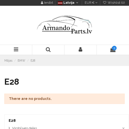
Ienākt
Latvija
EUR €
Wishlist (
0
)
0
Mājas
BMW
E28
E28
There are no products.
E28
Virsbūves daļas