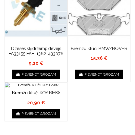
Dzesēš.šķidr.temp.devējs
Bremžu kluči BMW/ROVER
FA33155 FAE, 13621433076
15,36 €
9,20 €
PIEVIENOT GROZAM
PIEVIENOT GROZAM
Bremžu kluči KOY BMW
20,90 €
PIEVIENOT GROZAM