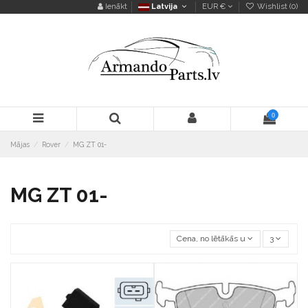
Ienākt
Latvija
EUR €
Wishlist (
0
)
0
Mājas
Rover
MG ZT 01-
MG ZT 01-
Cena, no lētākās uz dārgāko
3