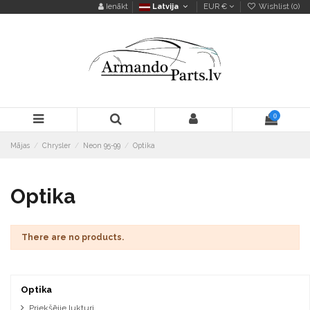
Ienākt
Latvija
EUR €
Wishlist (
0
)
0
Mājas
Chrysler
Neon 95-99
Optika
Optika
There are no products.
Optika
Priekšējie lukturi