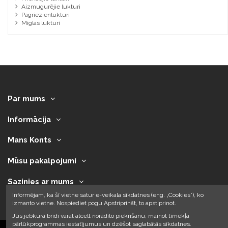
Aizmugurējie lukturi
Pagriezienlukturi
Miglas lukturi
Par mums
Informācija
Mans Konts
Mūsu pakalpojumi
Sazinies ar mums
Informējam, ka šī vietne satur e-veikala sīkdatnes (eng. „Cookies”), ko
izmanto vietne. Nospiediet pogu Apstriprināt, to apstiprinot.
Jūs jebkurā brīdī varat atcelt norādīto piekrišanu, mainot tīmekļa
pārlūkprogrammas iestatījumus un dzēšot saglabātās sīkdatnes.