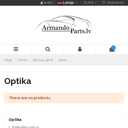
Ienākt
Latvija
EUR €
Wishlist (
0
)
0
Mājas
Citroen
Berlingo 96-02
Optika
Optika
There are no products.
Optika
Priekšējie lukturi