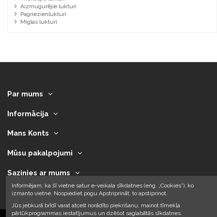
Aizmugurējie lukturi
Pagriezienlukturi
Miglas lukturi
Par mums
Informācija
Mans Konts
Mūsu pakalpojumi
Sazinies ar mums
Informējam, ka šī vietne satur e-veikala sīkdatnes (eng. „Cookies”), ko
izmanto vietne. Nospiediet pogu Apstriprināt, to apstiprinot.
Jūs jebkurā brīdī varat atcelt norādīto piekrišanu, mainot tīmekļa
pārlūkprogrammas iestatījumus un dzēšot saglabātās sīkdatnes.