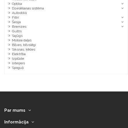
Optika
Dzesēšanas sistēma
Autostikli
Filtri
Šasija
Bremzes
Gultņi
Sajūgs
Motora daļas
Blīves, blīvslēgi
Siksnas, ķēdes
Elektrība
Izplūde
Interjers
Spoguļi
Par mums
Informācija