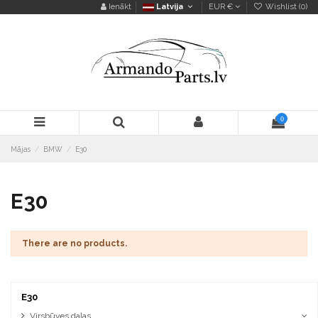
Ienākt
Latvija
EUR €
Wishlist (
0
)
0
Mājas
BMW
E30
E30
There are no products.
E30
Virsbūves daļas