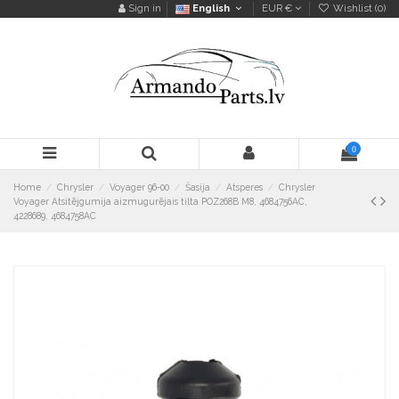
Sign in
English
EUR €
Wishlist (
0
)
0
Home
Chrysler
Voyager 96-00
Šasija
Atsperes
Chrysler
Voyager Atsitējgumija aizmugurējais tilta POZ268B M8, 4684756AC,
4228689, 4684758AC