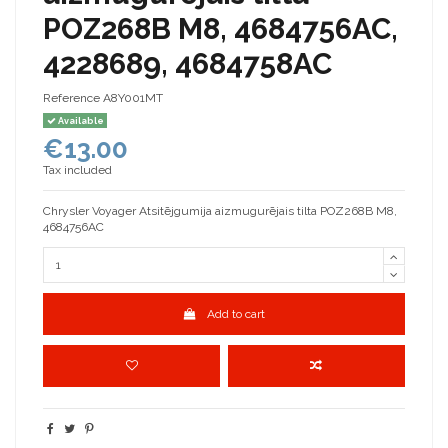
POZ268B M8, 4684756AC,
4228689, 4684758AC
Reference
A8Y001MT
Available
€13.00
Tax included
Chrysler Voyager Atsitējgumija aizmugurējais tilta POZ268B M8,
4684756AC
Add to cart