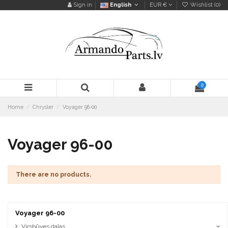
Sign in
English
EUR €
Wishlist (
0
)
0
Home
Chrysler
Voyager 96-00
Voyager 96-00
There are no products.
Voyager 96-00
Virsbūves daļas