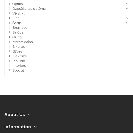
Optika
Dzesēšanas sistēma
Vējstikli
Filtri
Šasija
Bremzes
Sajūgs
Gultņi
Motora daļas
Siksnas
Blīves
Elektrība
Izplūde
Interjers
Spoguļi
About Us
Information