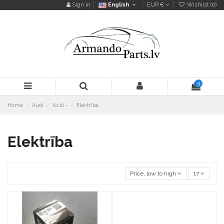
Sign in
English
EUR €
Wishlist (
0
)
0
Home
Audi
A1 10 -
Elektrība
Elektrība
Price, low to high
17