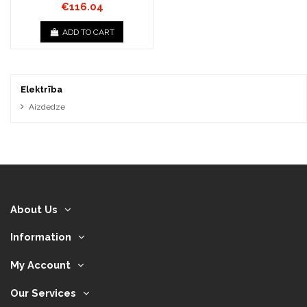
€116.04
ADD TO CART
Elektrība
Aizdedze
About Us
Information
My Account
Our Services