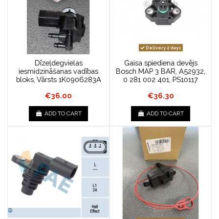
Delivery 2 days
Dīzeļdegvielas
Gaisa spiediena devējs
iesmidzināšanas vadības
Bosch MAP 3 BAR, A52932,
bloks, Vārsts 1K0906283A
0 281 002 401, PS10117
€36.00
€36.30
ADD TO CART
ADD TO CART