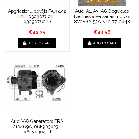
Piegāde 2 Dienas
Apgriezienu devējs FA79142
Audi A1, A3, A6 Degvielas
FAE, 030907601E,
tvertnes atvēršanas motors
030907601D
8V0862153A, V10-77-0048
€42.35
€43.56
ADD TO CART
ADD TO CART
Audi VW Ģenerators ERA
210469A, 06F903023J,
06F903023H