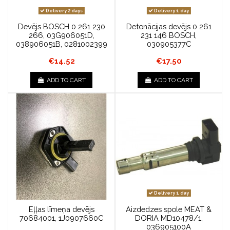
Delivery 2 days
Delivery 1 day
Devējs BOSCH 0 261 230
Detonācijas devējs 0 261
266, 03G906051D,
231 146 BOSCH,
038906051B, 0281002399
030905377C
€14.52
€17.50
ADD TO CART
ADD TO CART
Delivery 1 day
Eļļas līmeņa devējs
Aizdedzes spole MEAT &
70684001, 1J0907660C
DORIA MD10478/1,
036905100A