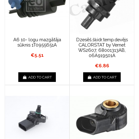
A6 10- logu mazgātāja
Dzesēš.šķidr.temp.devējs
sūknis 1T0955651A
CALORSTAT by Vernet
WS2607, 68001313AB,
€5.51
06A919501A
€6.86
ADD TO CART
ADD TO CART