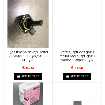
Eļļas līmeņa devējs Hoffer
Vārsts, Izplūdes gāzu
70684001, 1J0907660C,
recirkulācija-Izpl. gāzu
21-0328
vadība 1K0906283A
€31.34
€33.50
ADD TO CART
ADD TO CART