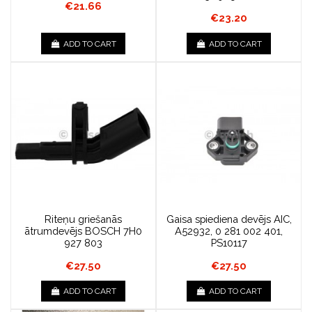
€21.66
€23.20
ADD TO CART
ADD TO CART
Riteņu griešanās
Gaisa spiediena devējs AIC,
ātrumdevējs BOSCH 7H0
A52932, 0 281 002 401,
927 803
PS10117
€27.50
€27.50
ADD TO CART
ADD TO CART