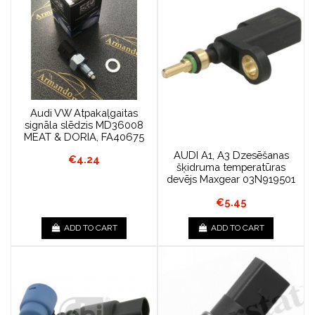
Audi VW Atpakaļgaitas
signāla slēdzis MD36008
MEAT & DORIA, FA40675
AUDI A1, A3 Dzesēšanas
€4.24
šķidruma temperatūras
devējs Maxgear 03N919501
€5.45
ADD TO CART
ADD TO CART