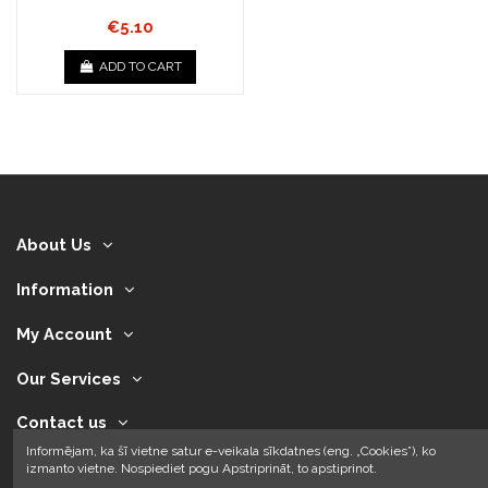
€5.10
ADD TO CART
About Us
Information
My Account
Our Services
Contact us
Informējam, ka šī vietne satur e-veikala sīkdatnes (eng. „Cookies”), ko
izmanto vietne. Nospiediet pogu Apstriprināt, to apstiprinot.