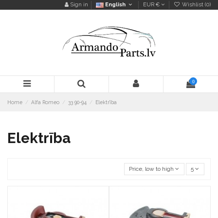
Sign in
English
EUR €
Wishlist (
0
)
0
Home
Alfa Romeo
33 90-94
Elektrība
Elektrība
Price, low to high
5