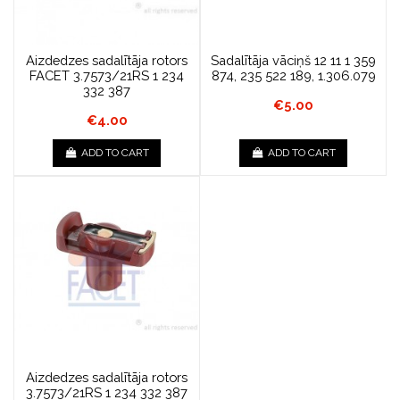
Aizdedzes sadalītāja rotors
Sadalītāja vāciņš 12 11 1 359
FACET 3.7573/21RS 1 234
874, 235 522 189, 1.306.079
332 387
€5.00
€4.00
ADD TO CART
ADD TO CART
Aizdedzes sadalītāja rotors
3.7573/21RS 1 234 332 387