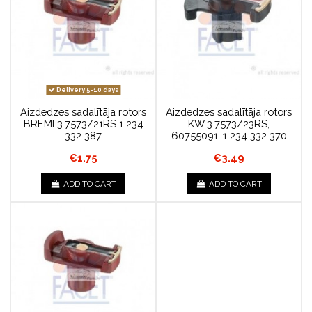
Delivery 5-10 days
Aizdedzes sadalītāja rotors
Aizdedzes sadalītāja rotors
BREMI 3.7573/21RS 1 234
KW 3.7573/23RS,
332 387
60755091, 1 234 332 370
€1.75
€3.49
ADD TO CART
ADD TO CART