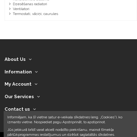
Dzesēšanas radiatori
Ventilatori
Termostati, vāciņi, caurules
About Us
Information
My Account
Our Services
Contact us
Informējam, ka šī vietne satur e-veikala sīkdatnes (eng. „Cookies”), ko
izmanto vietne. Nospiediet pogu Apstriprināt, to apstiprinot.
Jūs jebkurā brīdī varat atcelt norādīto piekrišanu, mainot tīmekļa
pārlūkprogrammas iestatījumus un dzēšot saglabātās sīkdatnes.