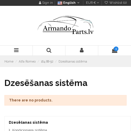
Sign in
English
EUR €
Wishlist (
0
)
0
Home
Alfa Romeo
164 88-92
Dzesēšanas sistēma
Dzesēšanas sistēma
There are no products.
Dzesēšanas sistēma
Kondicioniera sistēma