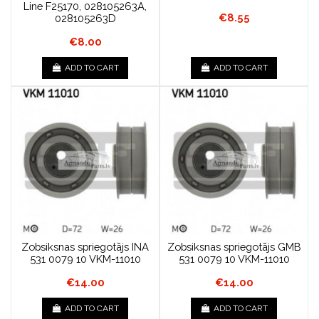
Line F25170, 028105263A,
€8.55
028105263D
€8.00
ADD TO CART
ADD TO CART
Zobsiksnas spriegotājs INA
Zobsiksnas spriegotājs GMB
531 0079 10 VKM-11010
531 0079 10 VKM-11010
€14.00
€14.00
ADD TO CART
ADD TO CART