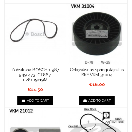
Zobsiksna BOSCH 1 987
Celiņsiksnas spriegotājrullis
949 473, CT867,
SKF VKM-31004
028109119M
€16.00
€14.50
ADD TO CART
ADD TO CART