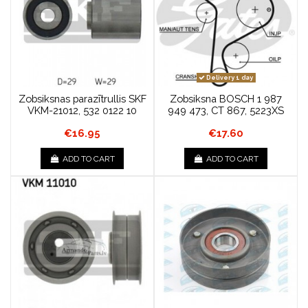
Delivery 1 day
Zobsiksnas parazītrullis SKF
Zobsiksna BOSCH 1 987
VKM-21012, 532 0122 10
949 473, CT 867, 5223XS
€16.95
€17.60
ADD TO CART
ADD TO CART