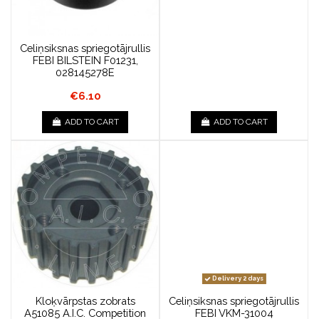
Celiņsiksnas spriegotājrullis
FEBI BILSTEIN F01231,
028145278E
€6.10
ADD TO CART
ADD TO CART
Delivery 2 days
Kloķvārpstas zobrats
Celiņsiksnas spriegotājrullis
A51085 A.I.C. Competition
FEBI VKM-31004