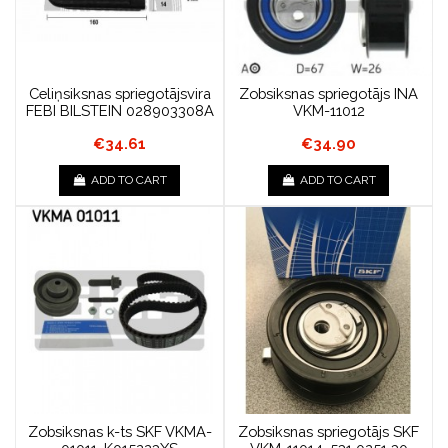
Celiņsiksnas spriegotājsvira
Zobsiksnas spriegotājs INA
FEBI BILSTEIN 028903308A
VKM-11012
€34.61
€34.90
ADD TO CART
ADD TO CART
Zobsiksnas k-ts SKF VKMA-
Zobsiksnas spriegotājs SKF