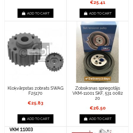
€25.41
ADD TO CART
ADD TO CART
Delivery 2 days
Kloķvārpstas zobrats SWAG
Zobsiksnas spriegotājs
F25170
VKM-11001 SKF, 531 0082
20
€25.83
€26.50
ADD TO CART
ADD TO CART