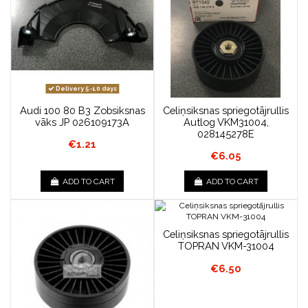
Delivery 5-10 days
Audi 100 80 B3 Zobsiksnas
Celiņsiksnas spriegotājrullis
vāks JP 026109173A
Autlog VKM31004,
028145278E
€1.21
€6.05
ADD TO CART
ADD TO CART
Celiņsiksnas spriegotājrullis
TOPRAN VKM-31004
€6.50