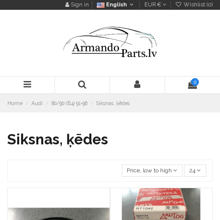
Sign in
English
EUR €
Wishlist (
0
)
0
Home
Audi
80/90 (B4) 91-96
Siksnas, ķēdes
Siksnas, ķēdes
Price, low to high
24