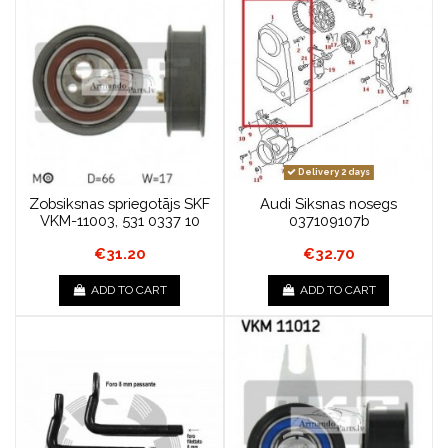
Delivery 2 days
Zobsiksnas spriegotājs SKF
Audi Siksnas nosegs
VKM-11003, 531 0337 10
037109107b
€31.20
€32.70
ADD TO CART
ADD TO CART