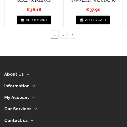
01011, K015223XS
VKM-11014, 531 0251 30
€36.18
€37.90
ADD TO CART
ADD TO CART
1
2
About Us
Information
My Account
Our Services
Contact us