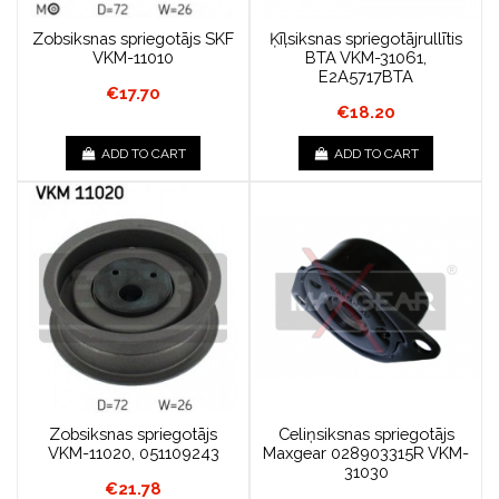
Zobsiksnas spriegotājs SKF
Ķīļsiksnas spriegotājrullītis
VKM-11010
BTA VKM-31061,
E2A5717BTA
€17.70
€18.20
ADD TO CART
ADD TO CART
Zobsiksnas spriegotājs
Celiņsiksnas spriegotājs
VKM-11020, 051109243
Maxgear 028903315R VKM-
31030
€21.78