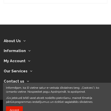
About Us
Information
My Account
Our Services
Contact us
Informējam, ka šī vietne satur e-veikala sīkdatnes (eng. „Cookies”), ko
izmanto vietne. Nospiediet pogu Apstriprināt, to apstiprinot.
Jūs jebkurā brīdī varat atcelt norādīto piekrišanu, mainot tīmekļa
pārlūkprogrammas iestatījumus un dzēšot saglabātās sīkdatnes.
Accept