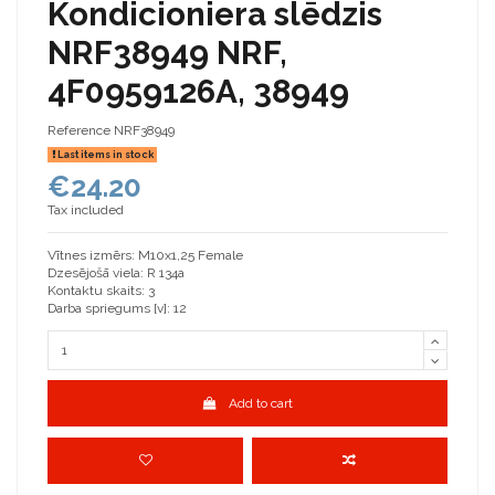
Kondicioniera slēdzis
NRF38949 NRF,
4F0959126A, 38949
Reference
NRF38949
Last items in stock
€24.20
Tax included
Vītnes izmērs: M10x1,25 Female
Dzesējošā viela: R 134a
Kontaktu skaits: 3
Darba spriegums [v]: 12
Add to cart