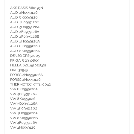
AKS DASIS 860193N
AUDI 4H0959126
AUDI 8K0959126
AUDI 4F0959126C
AUDI 5Q0959126A
AUDI 4F0959126A
AUDI 4F0959126B
AUDI 4H0959126A
AUDI 8K0959126B
AUDI 8K0959126A
DENSO DPS32005
FRIGAIR 2930809
HELLA 6ZL351028361
NRF 38949
PORSC 4H0959126A
PORSC 4H0959126
THERMOTEC KTT130042
VW 8K0959126A
VW 4F0959126C
VW 8K0959126
VW 5Q0959126A
VW 4F0959126B
VW 4H0959126A
VW 8K0959126B
VW 4F0959126A
VW 4H0959126