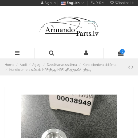
Sign in
English
EUR €
Wishlist (
0
)
0
Home
Audi
A3 03-
Dzesēšanas sistēma
Kondicioniera sistēma
Kondicioniera slēdzis NRF38949 NRF, 4F0959126A, 38949