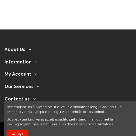
About Us
Information
My Account
Our Services
Contact us
Informējam, ka šī vietne satur e-veikala sīkdatnes (eng. „Cookies”), ko
izmanto vietne. Nospiediet pogu Apstriprināt, to apstiprinot.
Jūs jebkurā brīdī varat atcelt norādīto piekrišanu, mainot tīmekļa
pārlūkprogrammas iestatījumus un dzēšot saglabātās sīkdatnes.
Accept