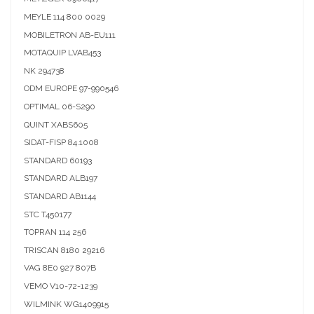
MEYLE
114 800 0029
MOBILETRON
AB-EU111
MOTAQUIP
LVAB453
NK
294738
ODM EUROPE
97-990546
OPTIMAL
06-S290
QUINT
XABS605
SIDAT-FISP
84.1008
STANDARD
60193
STANDARD
ALB197
STANDARD
AB1144
STC
T450177
TOPRAN
114 256
TRISCAN
8180 29216
VAG
8E0 927 807B
VEMO
V10-72-1239
WILMINK
WG1409915