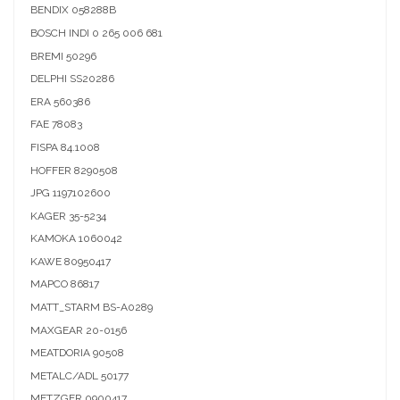
BENDIX
058288B
BOSCH INDI
0 265 006 681
BREMI
50296
DELPHI
SS20286
ERA
560386
FAE
78083
FISPA
84.1008
HOFFER
8290508
JPG
1197102600
KAGER
35-5234
KAMOKA
1060042
KAWE
80950417
MAPCO
86817
MATT_STARM
BS-A0289
MAXGEAR
20-0156
MEATDORIA
90508
METALC/ADL
50177
METZGER
0900417