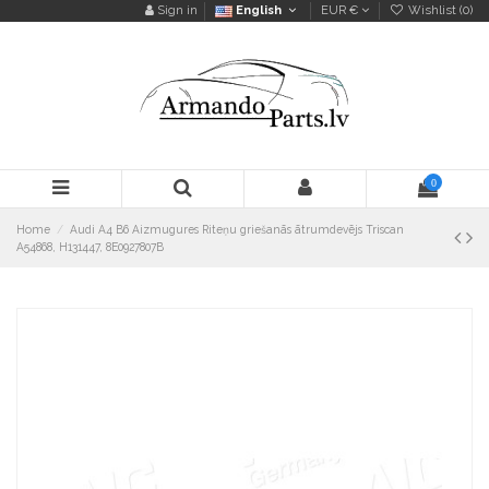
Sign in
English
EUR €
Wishlist (
0
)
0
Home
Audi A4 B6 Aizmugures Riteņu griešanās ātrumdevējs Triscan
A54868, H131447, 8E0927807B