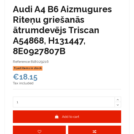
Audi A4 B6 Aizmugures
Riteņu griešanās
ātrumdevējs Triscan
A54868, H131447,
8E0927807B
Reference
818029216
Last items in stock
€18.15
Tax included
Add to cart