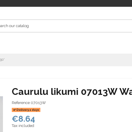
90°
Caurulu likumi 07013W Wa
Reference
07013W
Delivery 2 days
€8.64
Tax included