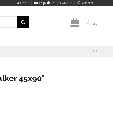
Sign in
English
EUR €
Wishlist (
0
)
Cart
Empty
lker 45x90°