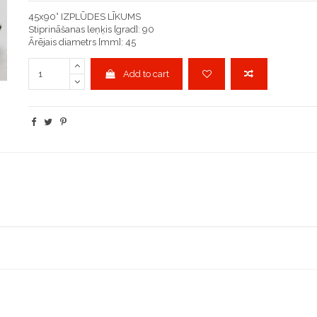
45x90° IZPLŪDES LĪKUMS
Stiprināšanas leņķis [grad]: 90
Ārējais diametrs [mm]: 45
Add to cart