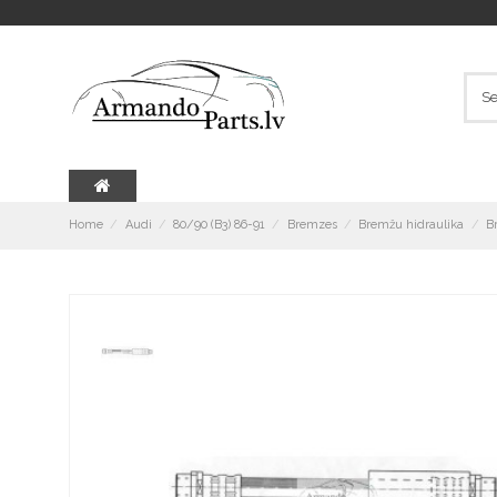
Home
Audi
80/90 (B3) 86-91
Bremzes
Bremžu hidraulika
B