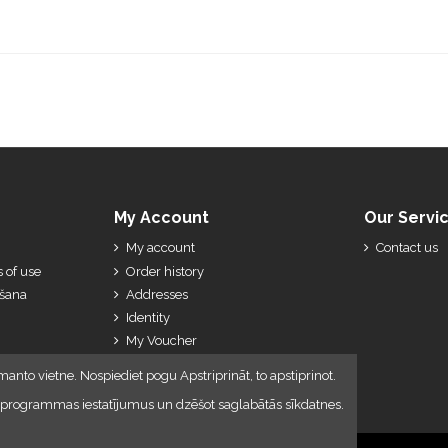
My Account
Our Servi
My account
Contact us
 of use
Order history
ešana
Addresses
Identity
My Voucher
My Credit Slips
manto vietne. Nospiediet pogu Apstriprināt, to apstiprinot.
lūkprogrammas iestatījumus un dzēšot saglabātās sīkdatnes.