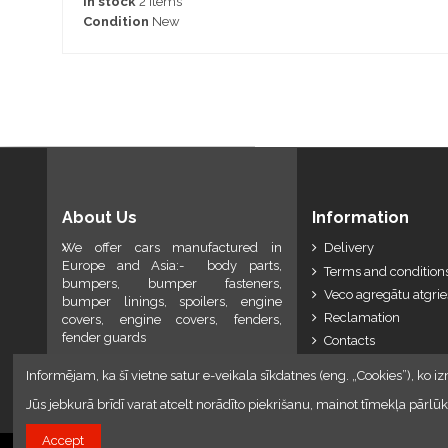
In stock
2 Items
Condition
New
About Us
Information
We offer cars manufactured in
Delivery
Europe and Asia:- body parts,
Terms and conditions
bumpers, bumper fasteners,
Veco agregātu atgri
bumper linings, spoilers, engine
Reclamation
covers, engine covers, fenders,
fender guards
Contacts
Informējam, ka šī vietne satur e-veikala sīkdatnes (eng. „Cookies”), ko iz
Jūs jebkurā brīdī varat atcelt norādīto piekrišanu, mainot tīmekļa pār
Accept