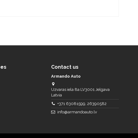
ces
Contact us
Armando Auto
Uzvaras iela 8a LV3001 Jelgava
Latvia
+371 63081599, 26390582
info@armandoauto.lv