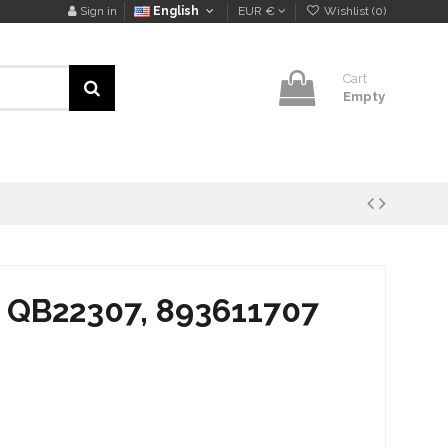
Sign in
English
EUR €
Wishlist (
0
)
Cart
Empty
 QB22307, 893611707