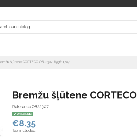
remžu šļūtene CORTECO QB22307, 893611707
Bremžu šļūtene CORTECO
Reference
QB22307
Available
€8.35
Tax included