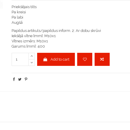
Priekšējais tilts
Pa kreisi
Pa labi
Augšā
Papildus artikuls/papildus inform. 2: Ar dobu skrūvi
Iekšējā vītne [mm]: M10x1
Vītnes izmērs: M10x1
Garums [mm]: 400
Add to cart