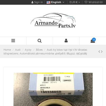
Sign in
English
EUR €
Wishlist (
0
)
0
Home
Audi
A3 03-
Blīves
Audi A3 Volvo V40 V50 V70 Vārpstas
blīvgredzens, Automātiskā pārnesumkārba 40x63x8.6, 6843112, 09G301189