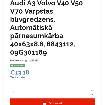
Audi A3 Volvo V40 V50
V70 Vārpstas
blīvgredzens,
Automātiskā
pārnesumkārba
40x63x8.6, 6843112,
09G301189
Reference
19033885B
Available
€13.18
Tax included
Add to cart