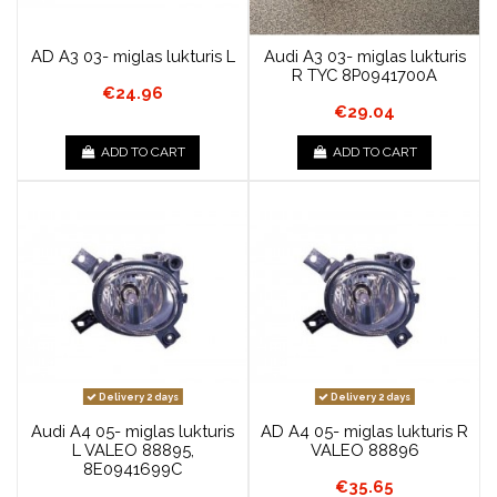
AD A3 03- miglas lukturis L
Audi A3 03- miglas lukturis
R TYC 8P0941700A
€24.96
€29.04
ADD TO CART
ADD TO CART
Delivery 2 days
Delivery 2 days
Audi A4 05- miglas lukturis
AD A4 05- miglas lukturis R
L VALEO 88895,
VALEO 88896
8E0941699C
€35.65