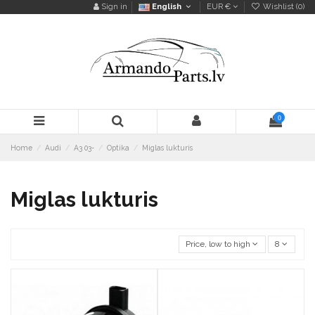
Sign in
English
EUR €
Wishlist (
0
)
0
Home
Audi
A3 03-
Optika
Miglas lukturis
Miglas lukturis
Price, low to high
8