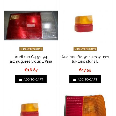
Delivery 2 days
Delivery 2 days
Audi 100 C4 91-94
Audi 100 82-91 aizmugures
aizmugures vidus L Ķīna
lukturis stūris L
€16.87
€17.55
ADD TO CART
ADD TO CART