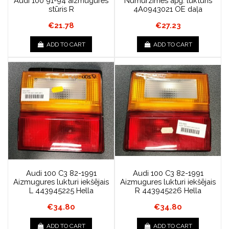
Audi 100 91-94 aizmugures
Numurzīmes apg. lukturis
stūris R
4A0943021 OE daļa
€21.78
€27.23
ADD TO CART
ADD TO CART
Audi 100 C3 82-1991
Audi 100 C3 82-1991
Aizmugures lukturi iekšējais
Aizmugures lukturi iekšējais
L 443945225 Hella
R 443945226 Hella
€34.80
€34.80
ADD TO CART
ADD TO CART