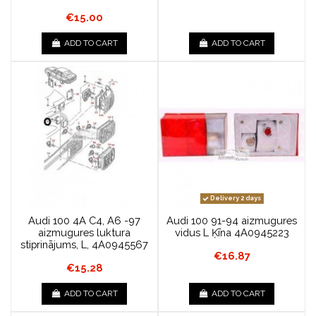
€15.00
ADD TO CART
ADD TO CART
Delivery 2 days
Audi 100 4A C4, A6 -97
Audi 100 91-94 aizmugures
aizmugures luktura
vidus L Ķīna 4A0945223
stiprinājums, L, 4A0945567
€16.87
€15.28
ADD TO CART
ADD TO CART