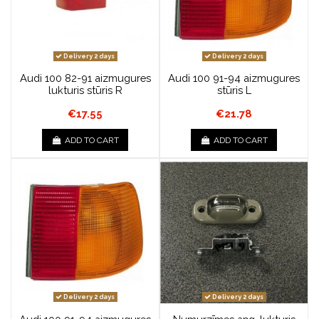
Delivery 2 days
Delivery 2 days
Audi 100 82-91 aizmugures
Audi 100 91-94 aizmugures
lukturis stūris R
stūris L
€17.55
€21.78
ADD TO CART
ADD TO CART
Delivery 2 days
Delivery 2 days