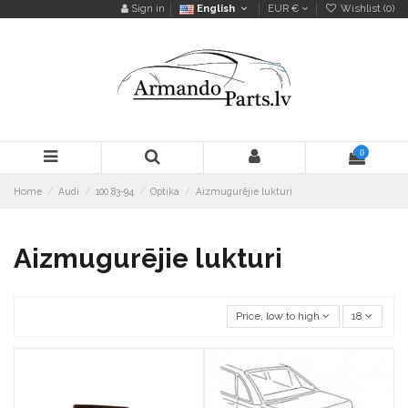
Sign in
English
EUR €
Wishlist (
0
)
0
Home
Audi
100 83-94
Optika
Aizmugurējie lukturi
Aizmugurējie lukturi
Price, low to high
18