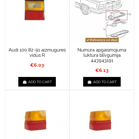
Delivery 5-10 days
Audi 100 82-91 aizmugures
Numura apgaismojuma
vidus R
luktura blīvgumija
443943191
€6.03
€6.13
ADD TO CART
ADD TO CART