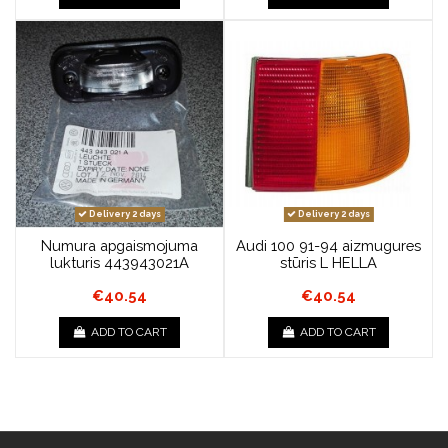
Delivery 2 days
Delivery 2 days
Numura apgaismojuma
Audi 100 91-94 aizmugures
lukturis 443943021A
stūris L HELLA
€40.54
€40.54
ADD TO CART
ADD TO CART