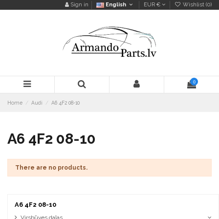
Sign in
English
EUR €
Wishlist (
0
)
0
Home
Audi
A6 4F2 08-10
A6 4F2 08-10
There are no products.
A6 4F2 08-10
Virsbūves daļas