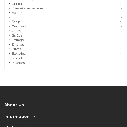
Optika
Dzesēšanas sistēma
Vējstikli
Filtri
Šasija
Bremzes
Gultņi
Sajūgs
Dzinējs
Siksnas
Blīves
Elektrība
Izplūde
Interjers
About Us
Information