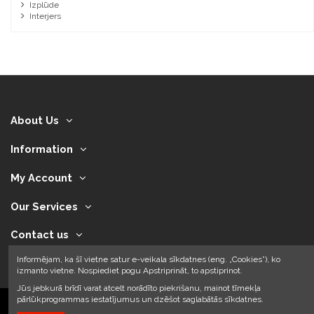
Izplūde
Interjers
About Us
Information
My Account
Our Services
Contact us
Informējam, ka šī vietne satur e-veikala sīkdatnes (eng. „Cookies”), ko
izmanto vietne. Nospiediet pogu Apstriprināt, to apstiprinot.
Jūs jebkurā brīdī varat atcelt norādīto piekrišanu, mainot tīmekļa
pārlūkprogrammas iestatījumus un dzēšot saglabātās sīkdatnes.