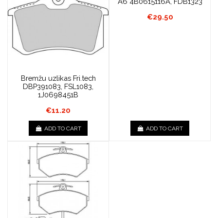
A6 4B0615116A, FDB1323
€29.50
Bremžu uzlikas Fri.tech
DBP391083, FSL1083,
1J0698451B
€11.20
ADD TO CART
ADD TO CART