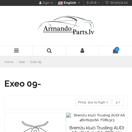
Sign in
English
EUR €
Wishlist (
0
)
0
Home
Seat
Exeo 09-
Exeo 09-
Price, low to high
3
Bremžu kluči Trusting AUDI