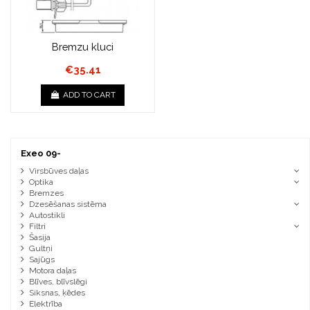
Bremzu kluci
€35.41
ADD TO CART
Exeo 09-
Virsbūves daļas
Optika
Bremzes
Dzesēšanas sistēma
Autostikli
Filtri
Šasija
Gultņi
Sajūgs
Motora daļas
Blīves, blīvslēgi
Siksnas, ķēdes
Elektrība