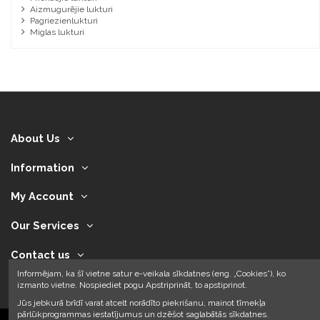
Aizmugurējie lukturi
Pagriezienlukturi
Miglas lukturi
About Us
Information
My Account
Our Services
Contact us
Informējam, ka šī vietne satur e-veikala sīkdatnes (eng. „Cookies”), ko
izmanto vietne. Nospiediet pogu Apstriprināt, to apstiprinot.
Jūs jebkurā brīdī varat atcelt norādīto piekrišanu, mainot tīmekļa
pārlūkprogrammas iestatījumus un dzēšot saglabātās sīkdatnes.