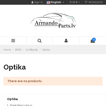
Sign in
English
EUR €
Wishlist (
0
)
0
Home
BMW
X1 (E84) 09-
Optika
Optika
There are no products.
Optika
Priekšējie lukturi