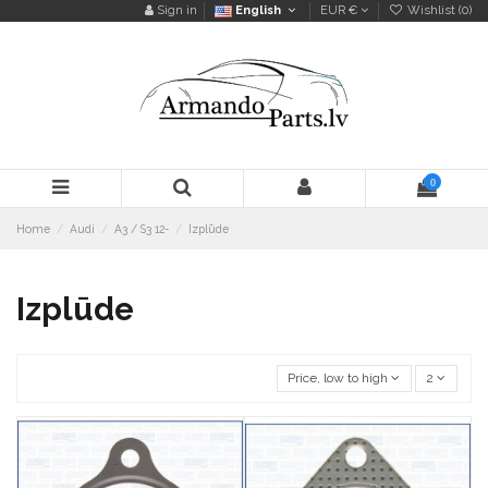
Sign in
English
EUR €
Wishlist (
0
)
0
Home
Audi
A3 / S3 12-
Izplūde
Izplūde
Price, low to high
2