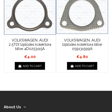
VOLKSWAGEN, AUDI
VOLKSWAGEN, AUDI
2.5TDI Izplūdes kolektora
Izplūdes kolektora blīve
blīve 4D0253115A
059131599A
€4.00
€4.80
ADD TO CART
ADD TO CART
About Us