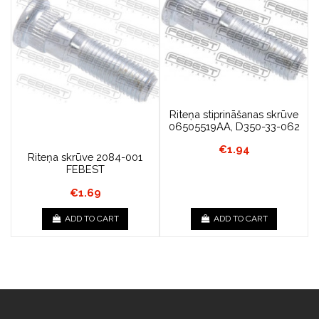
Riteņa stiprināšanas skrūve
06505519AA, D350-33-062
€1.94
Riteņa skrūve 2084-001
FEBEST
€1.69
ADD TO CART
ADD TO CART