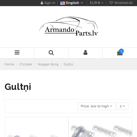
Sign in
English
EUR €
Wishlist (
0
)
0
Home
Chrysler
Voyager 00-04
Gultņi
Gultņi
Price, low to high
2