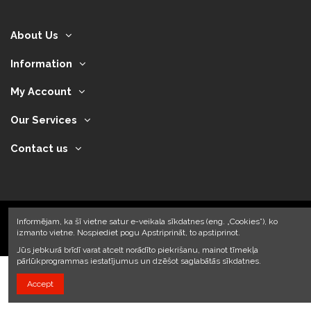
About Us
Information
My Account
Our Services
Contact us
Informējam, ka šī vietne satur e-veikala sīkdatnes (eng. „Cookies”), ko
izmanto vietne. Nospiediet pogu Apstriprināt, to apstiprinot.
2024 © Armando Auto SIA
Jūs jebkurā brīdī varat atcelt norādīto piekrišanu, mainot tīmekļa
pārlūkprogrammas iestatījumus un dzēšot saglabātās sīkdatnes.
Accept