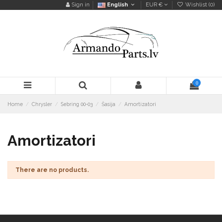
Sign in
English
EUR €
Wishlist (
0
)
0
Home
Chrysler
Sebring 00-03
Šasija
Amortizatori
Amortizatori
There are no products.