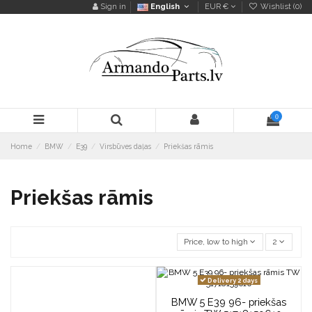
Sign in
English
EUR €
Wishlist (
0
)
0
Home
BMW
E39
Virsbūves daļas
Priekšas rāmis
Priekšas rāmis
Price, low to high
2
Delivery 2 days
BMW 5 E39 96- priekšas