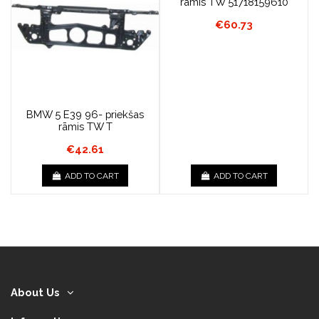
rāmis TW 51718159610
€60.73
BMW 5 E39 96- priekšas
rāmis TW T
€42.61
ADD TO CART
ADD TO CART
About Us