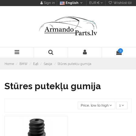
Sign in
English
EUR €
Wishlist (
0
)
0
Home
BMW
E46
Šasija
Stūres putekļu gumija
Stūres putekļu gumija
Price, low to high
1