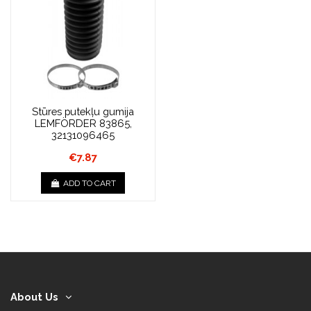
Stūres putekļu gumija
LEMFÖRDER 83865,
32131096465
€7.87
ADD TO CART
About Us